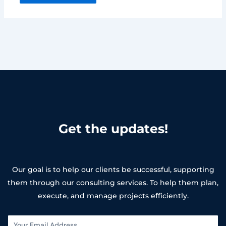
Get the updates!
Our goal is to help our clients be successful, supporting
them through our consulting services. To help them plan,
execute, and manage projects efficiently.