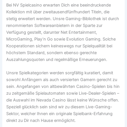
Bei NV Spielcasino erwarten Dich eine beeindruckende
Kollektion mit über zweitausendfünfhundert Titeln, die
stetig erweitert werden. Unsre Gaming-Bibliothek ist durch
renommierten Softwareanbietern in der Sparte zur
Verfügung gestellt, darunter Net Entertainment,
MicroGaming, Play’n Go sowie Evolution Gaming. Solche
Kooperationen sichern keineswegs nur Spielqualität bei
höchstem Standard, sondern ebenso gerechte
Auszahlungsquoten und regelmäßige Erneuerungen.
Unsre Spielkategorien werden sorgfältig kuratiert, damit
sowohl Anfängern als auch versierten Gamern gerecht zu
sein. Angefangen von altbewährten Casino-Spielen bis hin
zu zeitgemäße Spielautomaten sowie Live-Dealer-Spielen –
die Auswahl im Nevada Casino lässt keine Wünsche offen.
Speziell glücklich sein sind wir zu diesem Live-Gaming-
Sektor, welcher Ihnen ein originale Spielbank-Erfahrung
direkt zu Dir nach Hause ermöglicht.