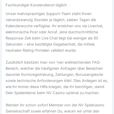
Fachkundiger Kundendienst täglich
Unser mehrsprachiges Support-Team steht Ihnen
vierundzwanzig Stunden je täglich, sieben Tagen die
Kalenderwoche verfügbar. Ihr erreichen uns via Livechat,
elektronische Post oder Anruf. Jene durchschnittliche
Response-Zeit beim Live Chat liegt bei weniger als 60
Sekunden – eine bestätigte Gegebenheit, die mittels
neutralen Rating-Portalen validiert wurde.
Zusätzlich besitzen man von ‘nen weitreichenden FAQ-
Bereich, welcher die häufigsten Anfragen über Bereichen
darunter Kontoregistrierung, Zahlungen, Bonusangebote
sowie technische Anforderungen klärt. Dies Anliegen ist es,
wie Ihr immer diese Hilfe kriegen, die Ihr benötigen, damit
Dein Spielerlebnis beim NV Casino optimal zu machen.
Werden Ihr schon sofort Member von der NV Spielcasino
Gemeinschaft sowie erfahren Du, warum wir unter den