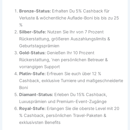
Bronze-Status:
Erhalten Du 5% Cashback für
Verluste & wöchentliche Auflade-Boni bis bis zu 25
%
Silber-Stufe:
Nutzen Sie Ihr von 7 Prozent
Rückerstattung, größeren Auszahlungslimits &
Geburtstagsprämien
Gold-Status:
Genießen Ihr 10 Prozent
Rückerstattung, ‘nen persönlichen Betreuer &
vorrangigen Support
Platin-Stufe:
Erfreuen Sie euch über 12 %
Cashback, exklusive Turniere und maßgeschneiderte
Boni
Diamant-Status:
Erleben Du 15% Cashback,
Luxusprämien und Premium-Event-Zugänge
Royal-Stufe:
Erlangen Sie die oberste Level mit 20
% Cashback, persönlichen Travel-Paketen &
exklusivsten Benefits