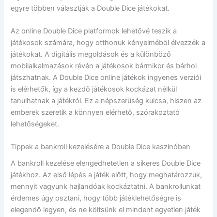
egyre többen választják a Double Dice játékokat.
Az online Double Dice platformok lehetővé teszik a
játékosok számára, hogy otthonuk kényelméből élvezzék a
játékokat. A digitális megoldások és a különböző
mobilalkalmazások révén a játékosok bármikor és bárhol
játszhatnak. A Double Dice online játékok ingyenes verziói
is elérhetők, így a kezdő játékosok kockázat nélkül
tanulhatnak a játékról. Ez a népszerűség kulcsa, hiszen az
emberek szeretik a könnyen elérhető, szórakoztató
lehetőségeket.
Tippek a bankroll kezelésére a Double Dice kaszinóban
A bankroll kezelése elengedhetetlen a sikeres Double Dice
játékhoz. Az első lépés a játék előtt, hogy meghatározzuk,
mennyit vagyunk hajlandóak kockáztatni. A bankrollunkat
érdemes úgy osztani, hogy több játéklehetőségre is
elegendő legyen, és ne költsünk el mindent egyetlen játék