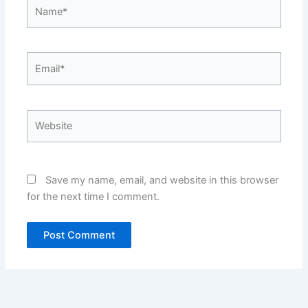
Name*
Email*
Website
Save my name, email, and website in this browser
for the next time I comment.