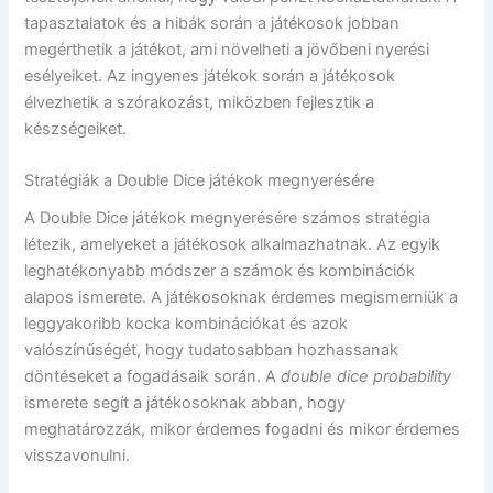
tapasztalatok és a hibák során a játékosok jobban
megérthetik a játékot, ami növelheti a jövőbeni nyerési
esélyeiket. Az ingyenes játékok során a játékosok
élvezhetik a szórakozást, miközben fejlesztik a
készségeiket.
Stratégiák a Double Dice játékok megnyerésére
A Double Dice játékok megnyerésére számos stratégia
létezik, amelyeket a játékosok alkalmazhatnak. Az egyik
leghatékonyabb módszer a számok és kombinációk
alapos ismerete. A játékosoknak érdemes megismerniük a
leggyakoribb kocka kombinációkat és azok
valószínűségét, hogy tudatosabban hozhassanak
döntéseket a fogadásaik során. A
double dice probability
ismerete segít a játékosoknak abban, hogy
meghatározzák, mikor érdemes fogadni és mikor érdemes
visszavonulni.