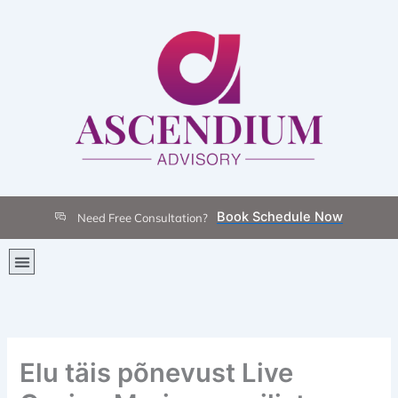
Skip
to
content
Book Schedule Now
Need Free Consultation?
Menu
Elu täis põnevust Live