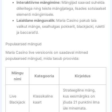
Interaktiivne mängimine:
Mängijad saavad suhelda
diileritega ning teiste mängijatega, lisades sotsiaalset
elementi mängimisele.
Laialdane mänguvalik:
Maria Casino pakub laia
valikut mänge, sealhulgas pokkerit, blackjacki, ruletti
ja baccarat’d.
Populaarsed mängud
Maria Casino live versioonis on saadaval mitmed
populaarsed mängud, mida tasub proovida:
Mängu
Kategooria
Kirjeldus
nimi
Strateegiline mäng,
Live
Klassikaline
kus eesmärgiks on
Blackjack
kaart
jõuda 21 punktini ilma
üle minemata.