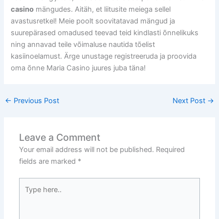
casino
mängudes. Aitäh, et liitusite meiega sellel
avastusretkel! Meie poolt soovitatavad mängud ja
suurepärased omadused teevad teid kindlasti õnnelikuks
ning annavad teile võimaluse nautida tõelist
kasiinoelamust. Ärge unustage registreeruda ja proovida
oma õnne Maria Casino juures juba täna!
←
Previous Post
Next Post
→
Leave a Comment
Your email address will not be published.
Required
fields are marked
*
Type
here..