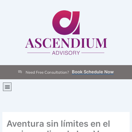
Skip
to
content
Book Schedule Now
Need Free Consultation?
Menu
Aventura sin límites en el