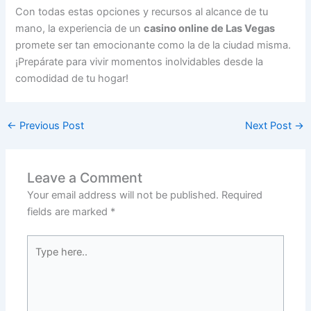
Con todas estas opciones y recursos al alcance de tu
mano, la experiencia de un
casino online de Las Vegas
promete ser tan emocionante como la de la ciudad misma.
¡Prepárate para vivir momentos inolvidables desde la
comodidad de tu hogar!
←
Previous Post
Next Post
→
Leave a Comment
Your email address will not be published.
Required
fields are marked
*
Type
here..