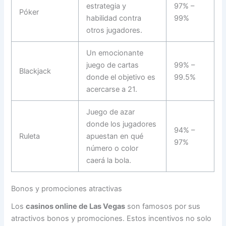
estrategia y
97% –
Póker
habilidad contra
99%
otros jugadores.
Un emocionante
juego de cartas
99% –
Blackjack
donde el objetivo es
99.5%
acercarse a 21.
Juego de azar
donde los jugadores
94% –
Ruleta
apuestan en qué
97%
número o color
caerá la bola.
Bonos y promociones atractivas
Los
casinos online de Las Vegas
son famosos por sus
atractivos bonos y promociones. Estos incentivos no solo