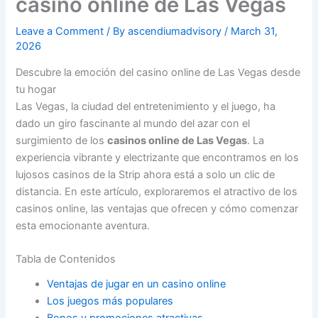
casino online de Las Vegas
Leave a Comment
/ By
ascendiumadvisory
/
March 31,
2026
Descubre la emoción del casino online de Las Vegas desde
tu hogar
Las Vegas, la ciudad del entretenimiento y el juego, ha
dado un giro fascinante al mundo del azar con el
surgimiento de los
casinos online de Las Vegas
. La
experiencia vibrante y electrizante que encontramos en los
lujosos casinos de la Strip ahora está a solo un clic de
distancia. En este artículo, exploraremos el atractivo de los
casinos online, las ventajas que ofrecen y cómo comenzar
esta emocionante aventura.
Tabla de Contenidos
Ventajas de jugar en un casino online
Los juegos más populares
Bonos y promociones atractivas