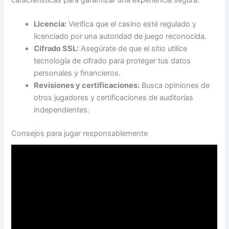
características para garantizar una experiencia segura:
Licencia:
Verifica que el casino esté regulado y
licenciado por una autoridad de juego reconocida.
Cifrado SSL:
Asegúrate de que el sitio utilice
tecnología de cifrado para proteger tus datos
personales y financieros.
Revisiones y certificaciones:
Busca opiniones de
otros jugadores y certificaciones de auditorías
independientes.
Consejos para jugar responsablemente