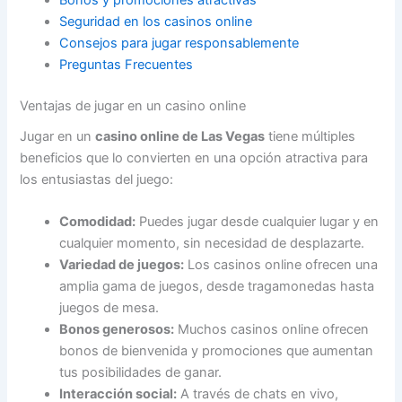
Seguridad en los casinos online
Consejos para jugar responsablemente
Preguntas Frecuentes
Ventajas de jugar en un casino online
Jugar en un
casino online de Las Vegas
tiene múltiples
beneficios que lo convierten en una opción atractiva para
los entusiastas del juego:
Comodidad:
Puedes jugar desde cualquier lugar y en
cualquier momento, sin necesidad de desplazarte.
Variedad de juegos:
Los casinos online ofrecen una
amplia gama de juegos, desde tragamonedas hasta
juegos de mesa.
Bonos generosos:
Muchos casinos online ofrecen
bonos de bienvenida y promociones que aumentan
tus posibilidades de ganar.
Interacción social:
A través de chats en vivo,