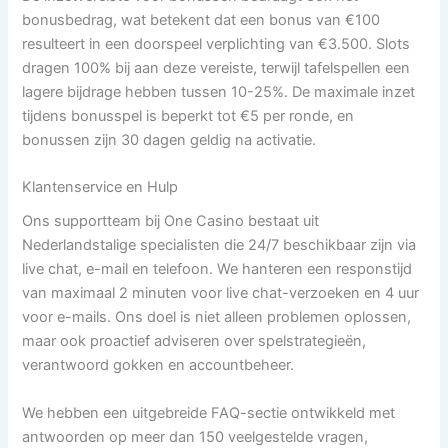
bonusbedrag, wat betekent dat een bonus van €100
resulteert in een doorspeel verplichting van €3.500. Slots
dragen 100% bij aan deze vereiste, terwijl tafelspellen een
lagere bijdrage hebben tussen 10-25%. De maximale inzet
tijdens bonusspel is beperkt tot €5 per ronde, en
bonussen zijn 30 dagen geldig na activatie.
Klantenservice en Hulp
Ons supportteam bij One Casino bestaat uit
Nederlandstalige specialisten die 24/7 beschikbaar zijn via
live chat, e-mail en telefoon. We hanteren een responstijd
van maximaal 2 minuten voor live chat-verzoeken en 4 uur
voor e-mails. Ons doel is niet alleen problemen oplossen,
maar ook proactief adviseren over spelstrategieën,
verantwoord gokken en accountbeheer.
We hebben een uitgebreide FAQ-sectie ontwikkeld met
antwoorden op meer dan 150 veelgestelde vragen,