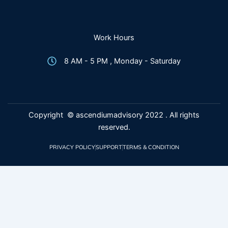
Work Hours
8 AM - 5 PM , Monday - Saturday
Copyright © ascendiumadvisory 2022 . All rights
reserved.
PRIVACY POLICY
SUPPORT
TERMS & CONDITION