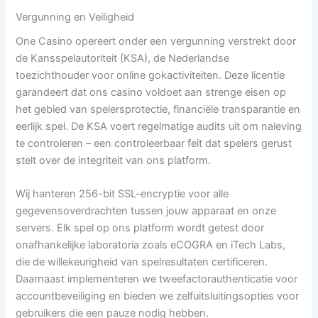
Vergunning en Veiligheid
One Casino opereert onder een vergunning verstrekt door
de Kansspelautoriteit (KSA), de Nederlandse
toezichthouder voor online gokactiviteiten. Deze licentie
garandeert dat ons casino voldoet aan strenge eisen op
het gebied van spelersprotectie, financiële transparantie en
eerlijk spel. De KSA voert regelmatige audits uit om naleving
te controleren – een controleerbaar feit dat spelers gerust
stelt over de integriteit van ons platform.
Wij hanteren 256-bit SSL-encryptie voor alle
gegevensoverdrachten tussen jouw apparaat en onze
servers. Elk spel op ons platform wordt getest door
onafhankelijke laboratoria zoals eCOGRA en iTech Labs,
die de willekeurigheid van spelresultaten certificeren.
Daarnaast implementeren we tweefactorauthenticatie voor
accountbeveiliging en bieden we zelfuitsluitingsopties voor
gebruikers die een pauze nodig hebben.