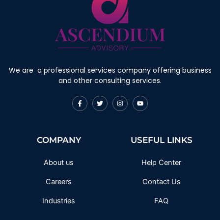
We are a professional services company offering business
and other consulting services.
F
T
I
Y
a
w
n
o
c
i
s
u
e
t
t
t
b
t
a
u
o
e
g
b
COMPANY
USEFUL LINKS
o
r
r
e
k
a
-
m
f
About us
Help Center
Careers
Contact Us
Industries
FAQ