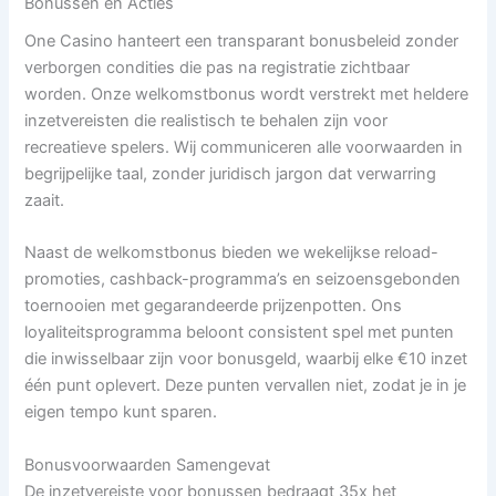
Bonussen en Acties
One Casino hanteert een transparant bonusbeleid zonder
verborgen condities die pas na registratie zichtbaar
worden. Onze welkomstbonus wordt verstrekt met heldere
inzetvereisten die realistisch te behalen zijn voor
recreatieve spelers. Wij communiceren alle voorwaarden in
begrijpelijke taal, zonder juridisch jargon dat verwarring
zaait.
Naast de welkomstbonus bieden we wekelijkse reload-
promoties, cashback-programma’s en seizoensgebonden
toernooien met gegarandeerde prijzenpotten. Ons
loyaliteitsprogramma beloont consistent spel met punten
die inwisselbaar zijn voor bonusgeld, waarbij elke €10 inzet
één punt oplevert. Deze punten vervallen niet, zodat je in je
eigen tempo kunt sparen.
Bonusvoorwaarden Samengevat
De inzetvereiste voor bonussen bedraagt 35x het