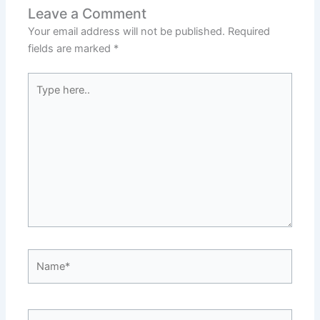
Leave a Comment
Your email address will not be published.
Required
fields are marked
*
Type
here..
Name*
Email*