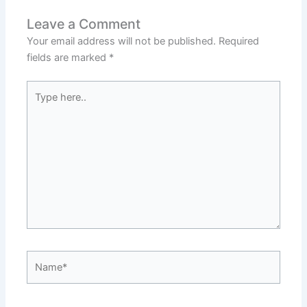
Leave a Comment
Your email address will not be published.
Required
fields are marked
*
Type
here..
Name*