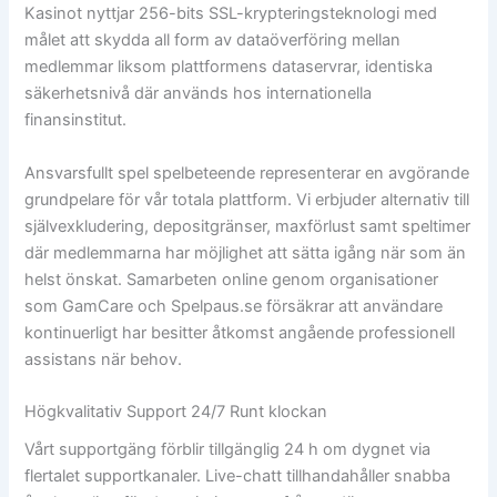
Kasinot nyttjar 256-bits SSL-krypteringsteknologi med
målet att skydda all form av dataöverföring mellan
medlemmar liksom plattformens dataservrar, identiska
säkerhetsnivå där används hos internationella
finansinstitut.
Ansvarsfullt spel spelbeteende representerar en avgörande
grundpelare för vår totala plattform. Vi erbjuder alternativ till
självexkludering, depositgränser, maxförlust samt speltimer
där medlemmarna har möjlighet att sätta igång när som än
helst önskat. Samarbeten online genom organisationer
som GamCare och Spelpaus.se försäkrar att användare
kontinuerligt har besitter åtkomst angående professionell
assistans när behov.
Högkvalitativ Support 24/7 Runt klockan
Vårt supportgäng förblir tillgänglig 24 h om dygnet via
flertalet supportkanaler. Live-chatt tillhandahåller snabba