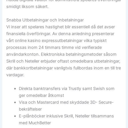
smidigt liksom säkert.
Snabba Utbetalningar och Inbetalningar
Vi inser att spelares hastighet blir essentiell då det avser
finansiella överföringar. Av denna anledning presenterar
vårt online kasino expressutbetalningar vilka typiskt
processas inom 24 timmars timme vid verifierade
användarkonton. Elektroniska betalningsmetoder såsom
Skrill och Neteller erbjuder oftast omedelbara utbetalningar,
där bankkortbetalningar vanligtvis fullbordas inom en till tre
vardagar.
Direkta banktransfers via Trustly samt Swish som
ger omedelbar åtkomst
Visa och Mastercard med skyddade 3D- Secure-
bekräftelser
E-plånböcker inklusive Skrill, Neteller tillsammans
med MuchBetter