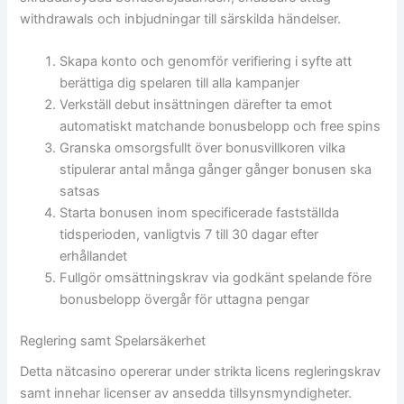
withdrawals och inbjudningar till särskilda händelser.
Skapa konto och genomför verifiering i syfte att
berättiga dig spelaren till alla kampanjer
Verkställ debut insättningen därefter ta emot
automatiskt matchande bonusbelopp och free spins
Granska omsorgsfullt över bonusvillkoren vilka
stipulerar antal många gånger gånger bonusen ska
satsas
Starta bonusen inom specificerade fastställda
tidsperioden, vanligtvis 7 till 30 dagar efter
erhållandet
Fullgör omsättningskrav via godkänt spelande före
bonusbelopp övergår för uttagna pengar
Reglering samt Spelarsäkerhet
Detta nätcasino opererar under strikta licens regleringskrav
samt innehar licenser av ansedda tillsynsmyndigheter.