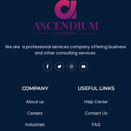
We are a professional services company offering business
and other consulting services.
F
T
I
Y
a
w
n
o
c
i
s
u
e
t
t
t
b
t
a
u
o
e
g
b
COMPANY
USEFUL LINKS
o
r
r
e
k
a
-
m
f
About us
Help Center
Careers
Contact Us
Industries
FAQ