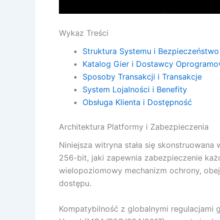
Wykaz Treści
Struktura Systemu i Bezpieczeństwo
Katalog Gier i Dostawcy Oprogramo
Sposoby Transakcji i Transakcje
System Lojalności i Benefity
Obsługa Klienta i Dostępność
Architektura Platformy i Zabezpieczenia
Niniejsza witryna stała się skonstruowan
256-bit, jaki zapewnia zabezpieczenie ka
wielopoziomowy mechanizm ochrony, obej
dostępu.
Kompatybilność z globalnymi regulacjami 