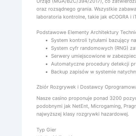
Urząd (MGA/B2C/394/2017), co zatwierdz
oraz rozsądnego grania. Wszystkie zabaw
laboratoria kontrolne, takie jak eCOGRA i i
Podstawowe Elementy Architektury Techni
System kontroli tytułami bazujący 
System cyfr randomowych (RNG) zat
Serwery umiejscowione w zabezpiec
Automatyczne procedury detekcji pr
Backup zapisów w systemie natychmi
Zbiór Rozgrywek i Dostawcy Oprogramow
Nasze casino proponuje ponad 3200 pozy
podobnymi jak NetEnt, Microgaming, Pragm
najwyższej klasy rozgrywki hazardowej.
Typ Gier