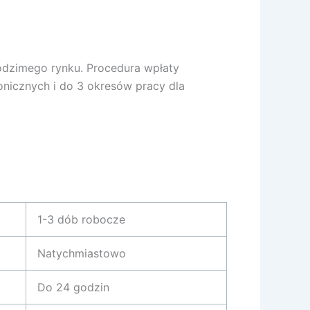
odzimego rynku. Procedura wpłaty
ronicznych i do 3 okresów pracy dla
1-3 dób robocze
Natychmiastowo
Do 24 godzin