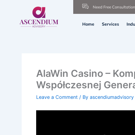
Skip
Need Free Consultatio
to
content
Home
Services
Indu
AlaWin Casino – Kom
Współczesnej Genera
Leave a Comment
/ By
ascendiumadvisor