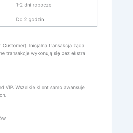
1-2 dni robocze
Do 2 godzin
ustomer). Inicjalna transakcja żąda
ne transakcje wykonują się bez ekstra
 VIP. Wszelkie klient samo awansuje
ch.
mów