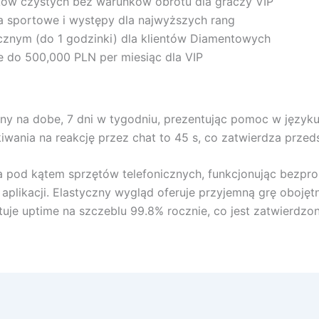
ów czystych bez warunków obrotu dla graczy VIP
a sportowe i występy dla najwyższych rang
icznym (do 1 godzinki) dla klientów Diamentowych
 do 500,000 PLN per miesiąc dla VIP
ny na dobe, 7 dni w tygodniu, prezentując pomoc w języku 
ekiwania na reakcję przez chat to 45 s, co zatwierdza prz
ana pod kątem sprzętów telefonicznych, funkcjonując bezp
ikacji. Elastyczny wygląd oferuje przyjemną grę obojętni
ntuje uptime na szczeblu 99.8% rocznie, co jest zatwierdz