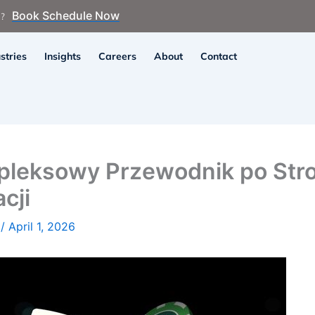
Book Schedule Now
n?
stries
Insights
Careers
About
Contact
pleksowy Przewodnik po Str
cji
y
/
April 1, 2026