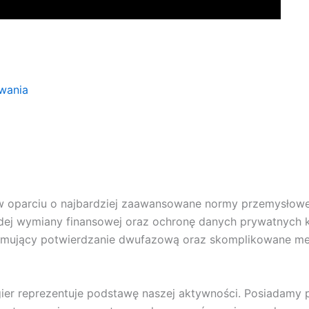
wania
a w oparciu o najbardziej zaawansowane normy przemysłow
żdej wymiany finansowej oraz ochronę danych prywatnych 
mujący potwierdzanie dwufazową oraz skomplikowane mec
gier reprezentuje podstawę naszej aktywności. Posiadamy