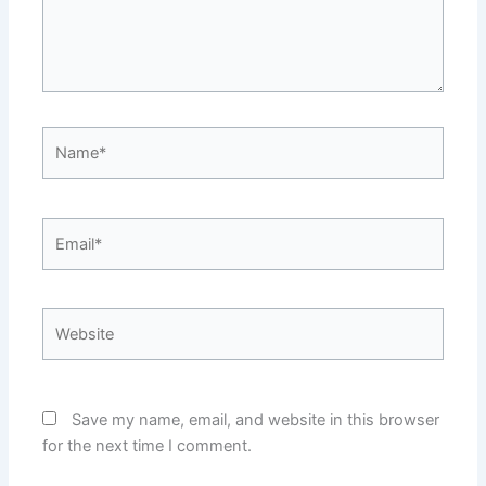
Name*
Email*
Website
Save my name, email, and website in this browser
for the next time I comment.