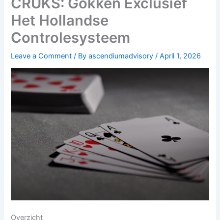
CRUKS: Gokken Exclusief
Het Hollandse
Controlesysteem
Leave a Comment
/ By
ascendiumadvisory
/
April 1, 2026
Overzicht