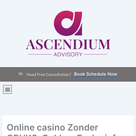
Skip
to
content
Book Schedule Now
Need Free Consultation?
Menu
Online casino Zonder