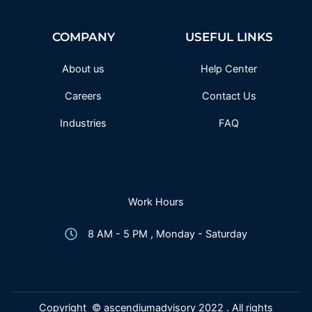
c
i
s
u
e
t
t
t
b
t
a
u
o
e
g
b
COMPANY
USEFUL LINKS
o
r
r
e
k
a
-
m
f
About us
Help Center
Careers
Contact Us
Industries
FAQ
Work Hours
8 AM - 5 PM , Monday - Saturday
Copyright © ascendiumadvisory 2022 . All rights