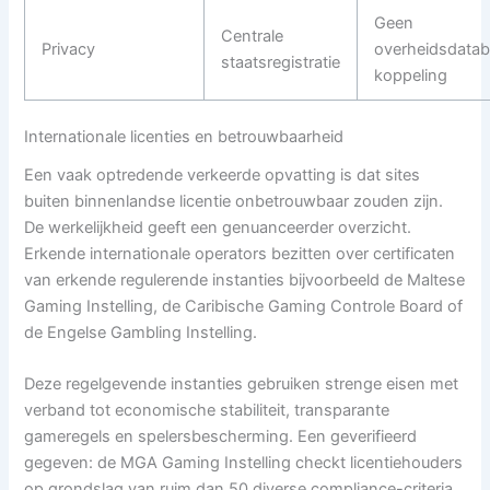
Geen
Centrale
Privacy
overheidsdata
staatsregistratie
koppeling
Internationale licenties en betrouwbaarheid
Een vaak optredende verkeerde opvatting is dat sites
buiten binnenlandse licentie onbetrouwbaar zouden zijn.
De werkelijkheid geeft een genuanceerder overzicht.
Erkende internationale operators bezitten over certificaten
van erkende regulerende instanties bijvoorbeeld de Maltese
Gaming Instelling, de Caribische Gaming Controle Board of
de Engelse Gambling Instelling.
Deze regelgevende instanties gebruiken strenge eisen met
verband tot economische stabiliteit, transparante
gameregels en spelersbescherming. Een geverifieerd
gegeven: de MGA Gaming Instelling checkt licentiehouders
op grondslag van ruim dan 50 diverse compliance-criteria