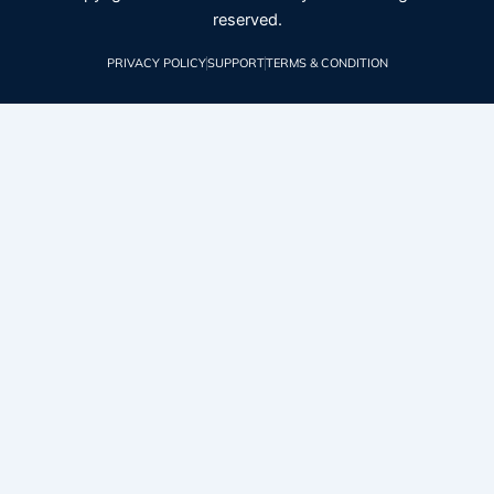
reserved.
PRIVACY POLICY
SUPPORT
TERMS & CONDITION