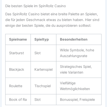
Die besten Spiele im SpinRollz Casino
Das SpinRollz Casino bietet eine breite Palette an Spielen,
die für jeden Geschmack etwas zu bieten haben. Hier sind
einige der besten Spiele, die du ausprobieren solltest:
Spielname
Spieltyp
Besonderheiten
Wilde Symbole, hohe
Starburst
Slot
Auszahlungsrate
Strategisches Spiel,
Blackjack
Kartenspiel
viele Varianten
Vielfältige
Roulette
Tischspiel
Wettmöglichkeiten
Book of Ra
Slot
Bonusspiel, Freispiele