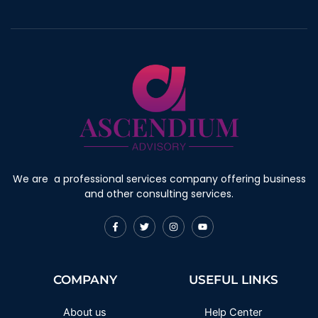
We are a professional services company offering business
and other consulting services.
F
T
I
Y
a
w
n
o
c
i
s
u
e
t
t
t
b
t
a
u
o
e
g
b
COMPANY
USEFUL LINKS
o
r
r
e
k
a
-
m
f
About us
Help Center