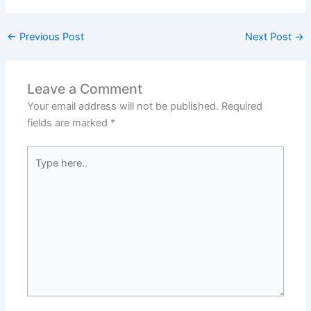
←
Previous Post
Next Post
→
Leave a Comment
Your email address will not be published.
Required
fields are marked
*
Type
here..