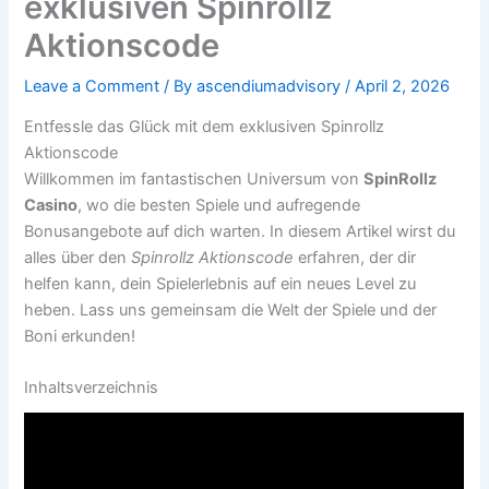
exklusiven Spinrollz
Aktionscode
Leave a Comment
/ By
ascendiumadvisory
/
April 2, 2026
Entfessle das Glück mit dem exklusiven Spinrollz
Aktionscode
Willkommen im fantastischen Universum von
SpinRollz
Casino
, wo die besten Spiele und aufregende
Bonusangebote auf dich warten. In diesem Artikel wirst du
alles über den
Spinrollz Aktionscode
erfahren, der dir
helfen kann, dein Spielerlebnis auf ein neues Level zu
heben. Lass uns gemeinsam die Welt der Spiele und der
Boni erkunden!
Inhaltsverzeichnis