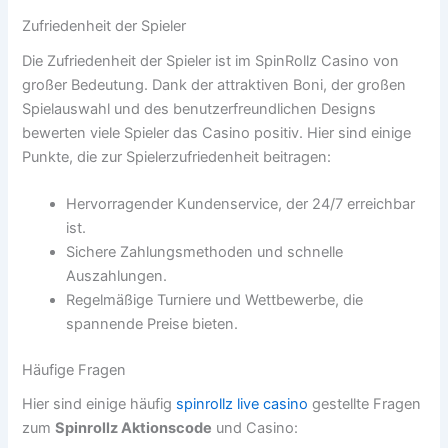
Zufriedenheit der Spieler
Die Zufriedenheit der Spieler ist im SpinRollz Casino von
großer Bedeutung. Dank der attraktiven Boni, der großen
Spielauswahl und des benutzerfreundlichen Designs
bewerten viele Spieler das Casino positiv. Hier sind einige
Punkte, die zur Spielerzufriedenheit beitragen:
Hervorragender Kundenservice, der 24/7 erreichbar
ist.
Sichere Zahlungsmethoden und schnelle
Auszahlungen.
Regelmäßige Turniere und Wettbewerbe, die
spannende Preise bieten.
Häufige Fragen
Hier sind einige häufig
spinrollz live casino
gestellte Fragen
zum
Spinrollz Aktionscode
und Casino: