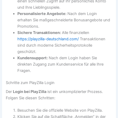
einen schnellen Zugriff auf Ihr persönliches Konto
und Ihre Lieblingsspiele.
Personalisierte Angebote:
Nach dem Login
erhalten Sie maßgeschneiderte Bonusangebote und
Promotions.
Sichere Transaktionen:
Alle finanziellen
https://playzilla-deutschland.com/
Transaktionen
sind durch moderne Sicherheitsprotokolle
geschützt.
Kundensupport:
Nach dem Login haben Sie
direkten Zugang zum Kundenservice für alle Ihre
Fragen.
Schritte zum PlayZilla Login
Der
Login bei PlayZilla
ist ein unkomplizierter Prozess.
Folgen Sie diesen Schritten:
Besuchen Sie die offizielle Website von PlayZilla.
Klicken Sie auf die Schaltfläche „Anmelden“ in der