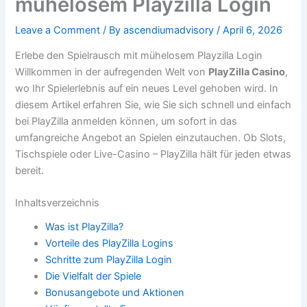
mühelosem Playzilla Login
Leave a Comment
/ By
ascendiumadvisory
/
April 6, 2026
Erlebe den Spielrausch mit mühelosem Playzilla Login
Willkommen in der aufregenden Welt von
PlayZilla Casino
,
wo Ihr Spielerlebnis auf ein neues Level gehoben wird. In
diesem Artikel erfahren Sie, wie Sie sich schnell und einfach
bei PlayZilla anmelden können, um sofort in das
umfangreiche Angebot an Spielen einzutauchen. Ob Slots,
Tischspiele oder Live-Casino – PlayZilla hält für jeden etwas
bereit.
Inhaltsverzeichnis
Was ist PlayZilla?
Vorteile des PlayZilla Logins
Schritte zum PlayZilla Login
Die Vielfalt der Spiele
Bonusangebote und Aktionen