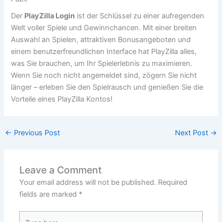
Der
PlayZilla Login
ist der Schlüssel zu einer aufregenden
Welt voller Spiele und Gewinnchancen. Mit einer breiten
Auswahl an Spielen, attraktiven Bonusangeboten und
einem benutzerfreundlichen Interface hat PlayZilla alles,
was Sie brauchen, um Ihr Spielerlebnis zu maximieren.
Wenn Sie noch nicht angemeldet sind, zögern Sie nicht
länger – erleben Sie den Spielrausch und genießen Sie die
Vorteile eines PlayZilla Kontos!
←
Previous Post
Next Post
→
Leave a Comment
Your email address will not be published.
Required
fields are marked
*
Type