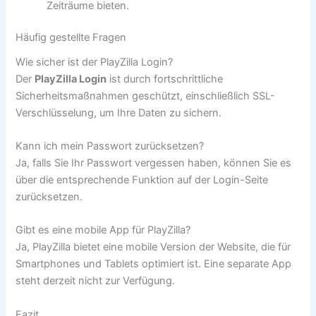
Zeiträume bieten.
Häufig gestellte Fragen
Wie sicher ist der PlayZilla Login?
Der
PlayZilla Login
ist durch fortschrittliche
Sicherheitsmaßnahmen geschützt, einschließlich SSL-
Verschlüsselung, um Ihre Daten zu sichern.
Kann ich mein Passwort zurücksetzen?
Ja, falls Sie Ihr Passwort vergessen haben, können Sie es
über die entsprechende Funktion auf der Login-Seite
zurücksetzen.
Gibt es eine mobile App für PlayZilla?
Ja, PlayZilla bietet eine mobile Version der Website, die für
Smartphones und Tablets optimiert ist. Eine separate App
steht derzeit nicht zur Verfügung.
Fazit