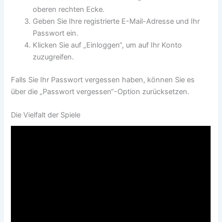
oberen rechten Ecke.
Geben Sie Ihre registrierte E-Mail-Adresse und Ihr
Passwort ein.
Klicken Sie auf „Einloggen“, um auf Ihr Konto
zuzugreifen.
Falls Sie Ihr Passwort vergessen haben, können Sie es
über die „Passwort vergessen“-Option zurücksetzen.
Die Vielfalt der Spiele