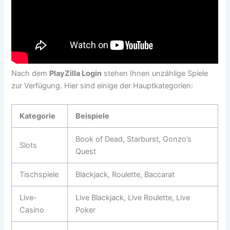
Nach dem
PlayZilla Login
stehen Ihnen unzählige Spiele
zur Verfügung. Hier sind einige der Hauptkategorien:
Kategorie
Beispiele
Book of Dead, Starburst, Gonzo’s
Slots
Quest
Tischspiele
Blackjack, Roulette, Baccarat
Live-
Live Blackjack, Live Roulette, Live
Casino
Poker