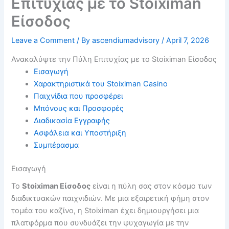
Επιτυχίας με το Stoiximan
Είσοδος
Leave a Comment
/ By
ascendiumadvisory
/
April 7, 2026
Ανακαλύψτε την Πύλη Επιτυχίας με το Stoiximan Είσοδος
Εισαγωγή
Χαρακτηριστικά του Stoiximan Casino
Παιχνίδια που προσφέρει
Μπόνους και Προσφορές
Διαδικασία Εγγραφής
Ασφάλεια και Υποστήριξη
Συμπέρασμα
Εισαγωγή
Το
Stoiximan Είσοδος
είναι η πύλη σας στον κόσμο των
διαδικτυακών παιχνιδιών. Με μια εξαιρετική φήμη στον
τομέα του καζίνο, η Stoiximan έχει δημιουργήσει μια
πλατφόρμα που συνδυάζει την ψυχαγωγία με την