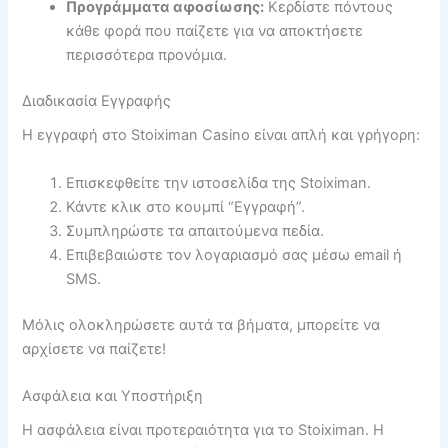
Προγράμματα αφοσίωσης:
Κερδίστε πόντους
κάθε φορά που παίζετε για να αποκτήσετε
περισσότερα προνόμια.
Διαδικασία Εγγραφής
Η εγγραφή στο Stoiximan Casino είναι απλή και γρήγορη:
Επισκεφθείτε την ιστοσελίδα της Stoiximan.
Κάντε κλικ στο κουμπί “Εγγραφή”.
Συμπληρώστε τα απαιτούμενα πεδία.
Επιβεβαιώστε τον λογαριασμό σας μέσω email ή
SMS.
Μόλις ολοκληρώσετε αυτά τα βήματα, μπορείτε να
αρχίσετε να παίζετε!
Ασφάλεια και Υποστήριξη
Η ασφάλεια είναι προτεραιότητα για το Stoiximan. Η