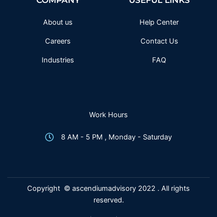
o
r
r
e
k
a
-
m
f
About us
Help Center
Careers
Contact Us
Industries
FAQ
Work Hours
8 AM - 5 PM , Monday - Saturday
Copyright © ascendiumadvisory 2022 . All rights
reserved.