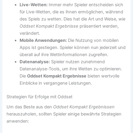
Live-Wetten:
Immer mehr Spieler entscheiden sich
für Live-Wetten, die es ihnen ermöglichen, während
des Spiels zu wetten. Dies hat die Art und Weise, wie
Oddset Kompakt Ergebnisse
präsentiert werden,
verändert.
Mobile Anwendungen:
Die Nutzung von mobilen
Apps ist gestiegen. Spieler können nun jederzeit und
überall auf ihre Wettinformationen zugreifen.
Datenanalyse:
Spieler nutzen zunehmend
Datenanalyse-Tools, um ihre Wetten zu optimieren.
Die
Oddset Kompakt Ergebnisse
bieten wertvolle
Einblicke in vergangene Leistungen.
Strategien für Erfolge mit Oddset
Um das Beste aus den
Oddset Kompakt Ergebnissen
herauszuholen, sollten Spieler einige bewährte Strategien
anwenden: