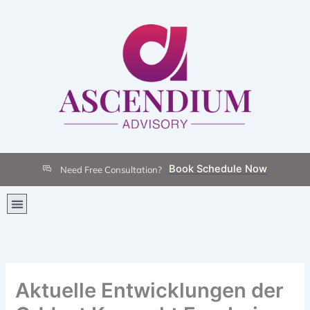
Skip
to
content
Book Schedule Now
Need Free Consultation?
Menu
Aktuelle Entwicklungen der