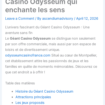
Casino Odysseum qui
enchante les sens
Leave a Comment
/ By
ascendiumadvisory
/
April 12, 2026
L’univers fascinant du Géant Casino Odysseum : Une
aventure sans fin
Le
Géant Casino Odysseum
se distingue non seulement
par son offre commerciale, mais aussi par son espace de
loisirs et de divertissement unique.
odysseumcasinofrance.com
Situé au cœur de Montpellier,
cet établissement attire les passionnés de jeux et les
familles en quête de moments mémorables. Découvrez ce
que cet endroit a à offrir !
Table des matières
Histoire du Géant Casino Odysseum
Attractions principales
Les jeux proposés