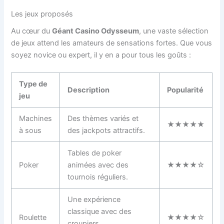
Les jeux proposés
Au cœur du
Géant Casino Odysseum
, une vaste sélection
de jeux attend les amateurs de sensations fortes. Que vous
soyez novice ou expert, il y en a pour tous les goûts :
Type de
Description
Popularité
jeu
Machines
Des thèmes variés et
★★★★★
à sous
des jackpots attractifs.
Tables de poker
Poker
animées avec des
★★★★☆
tournois réguliers.
Une expérience
classique avec des
Roulette
★★★★☆
croupiers