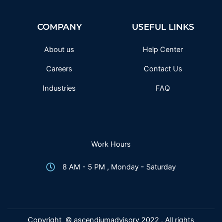
c
i
s
u
e
t
t
t
b
t
a
u
o
e
g
b
COMPANY
USEFUL LINKS
o
r
r
e
k
a
-
m
f
About us
Help Center
Careers
Contact Us
Industries
FAQ
Work Hours
8 AM - 5 PM , Monday - Saturday
Copyright © ascendiumadvisory 2022 . All rights