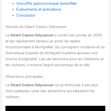
Une offre gastronomique diversifiée
Événements et animations
Conclusion
Histoire du Géant Casino Odysseum
Le
Géant Casino Odysseum
a ouvert ses portes en 2000
et est rapidement devenu un point de repère
incontournable à Montpellier. Sa conception moderne et sa
thématique inspirée de l’Antiquité maritime ajoutent une
touche d’originalité. Lieu de rencontre pour les habitants et
les visiteurs, il incarne l’esprit dynamique de la ville.
Attractions principales
Le
Géant Casino Odysseum
ne se limite pas à ses jeux.
Voici quelques-unes des attractions qui séduisent les
visiteurs :