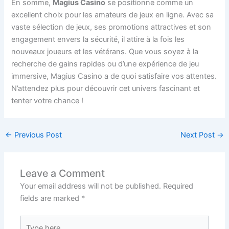
En somme,
Magius Casino
se positionne comme un
excellent choix pour les amateurs de jeux en ligne. Avec sa
vaste sélection de jeux, ses promotions attractives et son
engagement envers la sécurité, il attire à la fois les
nouveaux joueurs et les vétérans. Que vous soyez à la
recherche de gains rapides ou d’une expérience de jeu
immersive, Magius Casino a de quoi satisfaire vos attentes.
N’attendez plus pour découvrir cet univers fascinant et
tenter votre chance !
←
Previous Post
Next Post
→
Leave a Comment
Your email address will not be published.
Required
fields are marked
*
Type