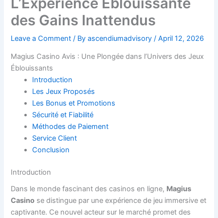
L’Expérience Éblouissante
des Gains Inattendus
Leave a Comment
/ By
ascendiumadvisory
/
April 12, 2026
Magius Casino Avis : Une Plongée dans l’Univers des Jeux
Éblouissants
Introduction
Les Jeux Proposés
Les Bonus et Promotions
Sécurité et Fiabilité
Méthodes de Paiement
Service Client
Conclusion
Introduction
Dans le monde fascinant des casinos en ligne,
Magius
Casino
se distingue par une expérience de jeu immersive et
captivante. Ce nouvel acteur sur le marché promet des