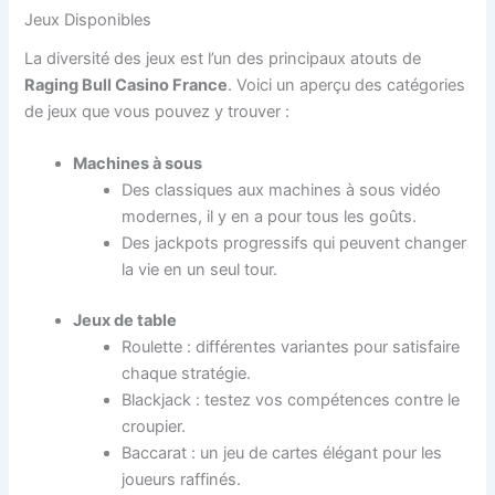
Jeux Disponibles
La diversité des jeux est l’un des principaux atouts de
Raging Bull Casino France
. Voici un aperçu des catégories
de jeux que vous pouvez y trouver :
Machines à sous
Des classiques aux machines à sous vidéo
modernes, il y en a pour tous les goûts.
Des jackpots progressifs qui peuvent changer
la vie en un seul tour.
Jeux de table
Roulette : différentes variantes pour satisfaire
chaque stratégie.
Blackjack : testez vos compétences contre le
croupier.
Baccarat : un jeu de cartes élégant pour les
joueurs raffinés.