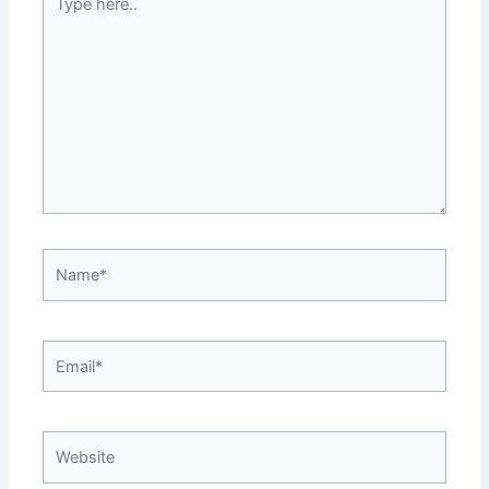
here..
Name*
Email*
Website