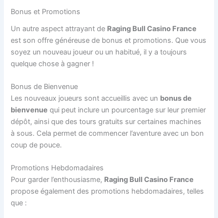
Bonus et Promotions
Un autre aspect attrayant de
Raging Bull Casino France
est son offre généreuse de bonus et promotions. Que vous
soyez un nouveau joueur ou un habitué, il y a toujours
quelque chose à gagner !
Bonus de Bienvenue
Les nouveaux joueurs sont accueillis avec un
bonus de
bienvenue
qui peut inclure un pourcentage sur leur premier
dépôt, ainsi que des tours gratuits sur certaines machines
à sous. Cela permet de commencer l’aventure avec un bon
coup de pouce.
Promotions Hebdomadaires
Pour garder l’enthousiasme,
Raging Bull Casino France
propose également des promotions hebdomadaires, telles
que :