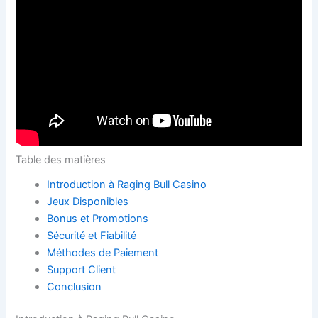
Table des matières
Introduction à Raging Bull Casino
Jeux Disponibles
Bonus et Promotions
Sécurité et Fiabilité
Méthodes de Paiement
Support Client
Conclusion