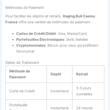
Méthodes de Paiement
Pour faciliter les dépôts et retraits,
Raging Bull Casino
France
offre une variété de méthodes de paiement :
Cartes de Crédit/Débit
: Visa, MasterCard
Portefeuilles Électroniques
: Skrill, Neteller
Cryptomonnaies
: Bitcoin pour ceux qui préfèrent
l’anonymat
Délais de Traitement
Méthode de
Dépôt
Retrait
Paiement
3-5 jours
Carte de Crédit
Instantané
ouvrables
Portefeuille
Instantané
24 heures