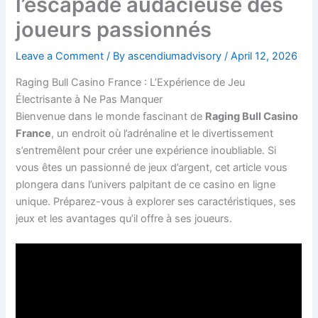
l’escapade audacieuse des
joueurs passionnés
Leave a Comment
/ By
ascendiumadvisory
/
April 12, 2026
Raging Bull Casino France : L’Expérience de Jeu
Électrisante à Ne Pas Manquer
Bienvenue dans le monde fascinant de
Raging Bull Casino
France
, un endroit où l’adrénaline et le divertissement
s’entremêlent pour créer une expérience inoubliable. Si
vous êtes un passionné de jeux d’argent, cet article vous
plongera dans l’univers palpitant de ce casino en ligne
unique. Préparez-vous à explorer ses caractéristiques, ses
jeux et les avantages qu’il offre à ses joueurs.