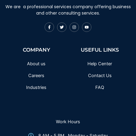
We are a professional services company offering business
and other consulting services.
F
T
I
Y
a
w
n
o
c
i
s
u
e
t
t
t
b
t
a
u
o
e
g
b
COMPANY
USEFUL LINKS
o
r
r
e
k
a
-
m
f
About us
Help Center
Careers
Contact Us
Industries
FAQ
Work Hours
8 AM - 5 PM , Monday - Saturday