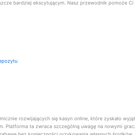
szcze bardziej ekscytującym. Nasz przewodnik pomoże Ci z
depozytu
micznie rozwijających się kasyn online, które zyskało wyj
m. Platforma ta zwraca szczególną uwagę na nowymi gracz
a zabawę bez konieczności ryzykowania własnych środków.