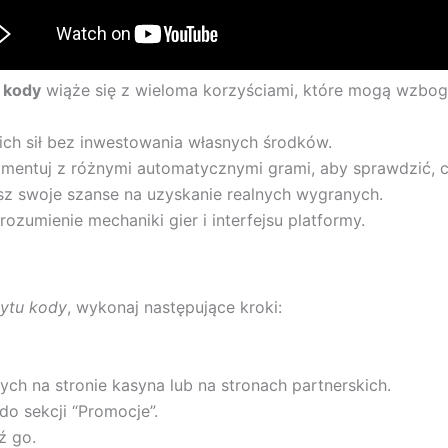
 kody
wiąże się z wieloma korzyściami, które mogą wzbog
h sił bez inwestowania własnych środków.
mentuj z różnymi automatycznymi grami, aby sprawdzić, 
z swoje szanse na uzyskanie realnych wygranych.
ozumienie mechaniki gier i interfejsu platformy.
zytu kody
, wykonaj następujące kroki:
h na stronie kasyna lub na stronach partnerskich.
do sekcji “Promocje”.
ź go.