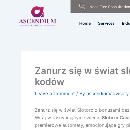
Skip
Need Free Consultatio
to
content
Home
Services
Indu
Zanurz się w świat s
kodów
Leave a Comment
/ By
ascendiumadvisor
Zanurz się w świat Slotoro z bonusami bez
Witaj w fascynującym świecie
Slotoro Cas
premierowe automaty, emocjonujące gry pl