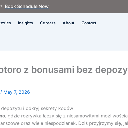
Book Schedule Now
n?
stries
Insights
Careers
About
Contact
lotoro z bonusami bez depozyt
y
/
May 7, 2026
 depozytu i odkryj sekrety kodów
ino
, gdzie rozrywka łączy się z niesamowitymi możliwości
anszowe oraz wiele niespodzianek. Dziś przyjrzymy się, j