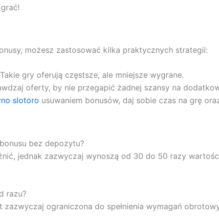
grać!
usy, możesz zastosować kilka praktycznych strategii:
Takie gry oferują częstsze, ale mniejsze wygrane.
awdzaj oferty, by nie przegapić żadnej szansy na dodatkow
no slotoro
usuwaniem bonusów, daj sobie czas na grę ora
 bonusu bez depozytu?
ić, jednak zazwyczaj wynoszą od 30 do 50 razy wartości
d razu?
st zazwyczaj ograniczona do spełnienia wymagań obrotowy