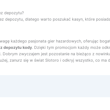
ez depozytu?
z depozytu, dlatego warto poszukać kasyn, które posiada
uwagę każdego pasjonata gier hazardowych, oferując bogat
ez depozytu kody
. Dzięki tym promocjom każdy może odkry
i. Dobrym zwyczajem jest pozostanie na bieżąco z nowinka
użej, zanurz się w świat Slotoro i odkryj wszystko, co ma 