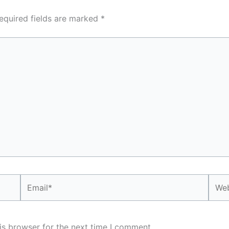
equired fields are marked
*
Email*
Webs
is browser for the next time I comment.