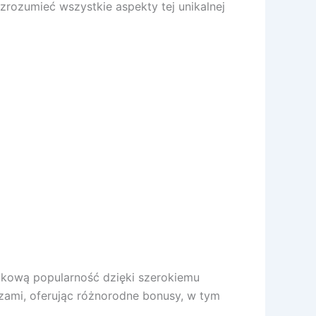
rozumieć wszystkie aspekty tej unikalnej
ątkową popularność dzięki szerokiemu
ami, oferując różnorodne bonusy, w tym