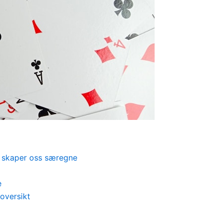
m skaper oss særegne
e
soversikt