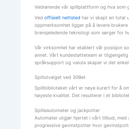
Vedrørende vår spillplattform og hva som g
Ved
offisielt nettsted
har vi skapt en total 
oppmerksomhet ligger på å levere brukere é
bransjeledende teknologi som sørger for hur
Vår virksomhet har etablert vår posisjon so
annet. Vårt kundestøtteteam er tilgjengelig
språksupport og valuta skaper vi det enkel
Spillutvalget ved 30Bet
Spillbiblioteket vårt er nøye kurert for å o
høyeste kvalitet. Det resulterer i et biblio
Spilleautomater og jackpotter
Automater utgjør hjertet i vårt tilbud, med
progressive gevinstpotter hvor gevinstpott