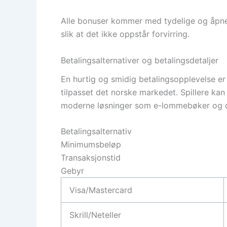
Alle bonuser kommer med tydelige og åpne b
slik at det ikke oppstår forvirring.
Betalingsalternativer og betalingsdetaljer
En hurtig og smidig betalingsopplevelse er 
tilpasset det norske markedet. Spillere k
moderne løsninger som e-lommebøker og di
Betalingsalternativ
Minimumsbeløp
Transaksjonstid
Gebyr
Visa/Mastercard
Skrill/Neteller