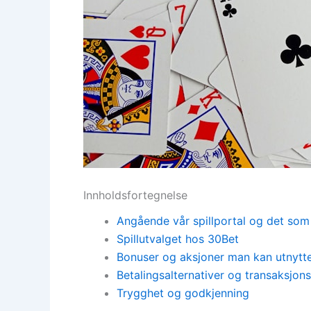
Innholdsfortegnelse
Angående vår spillportal og det so
Spillutvalget hos 30Bet
Bonuser og aksjoner man kan utnytt
Betalingsalternativer og transaksjon
Trygghet og godkjenning