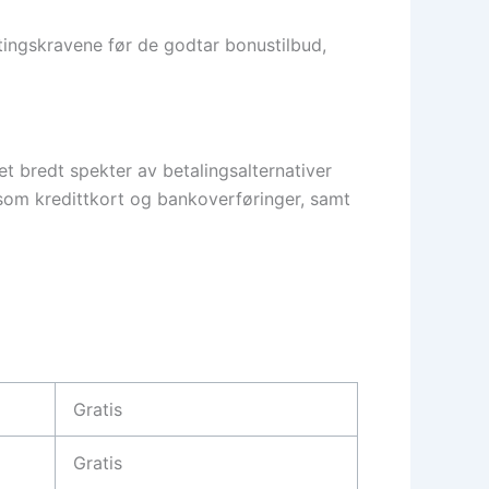
tingskravene før de godtar bonustilbud,
et bredt spekter av betalingsalternativer
som kredittkort og bankoverføringer, samt
Gratis
Gratis