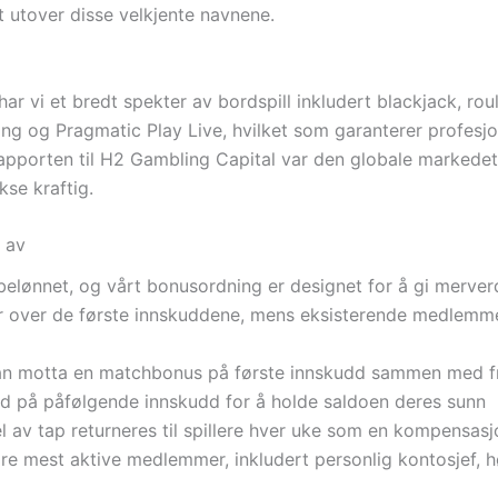
 utover disse velkjente navnene.
har vi et bredt spekter av bordspill inkludert blackjack, roul
ng og Pragmatic Play Live, hvilket som garanterer profesjo
pporten til H2 Gambling Capital var den globale markedet fo
kse kraftig.
 av
li belønnet, og vårt bonusordning er designet for å gi merve
 over de første innskuddene, mens eksisterende medlemmer
n motta en matchbonus på første innskudd sammen med fre
d på påfølgende innskudd for å holde saldoen deres sunn
 av tap returneres til spillere hver uke som en kompensasj
åre mest aktive medlemmer, inkludert personlig kontosjef, 