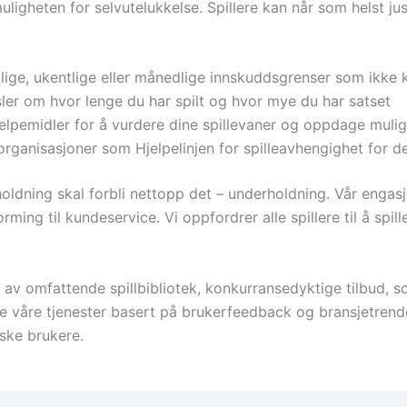
uligheten for selvutelukkelse. Spillere kan når som helst ju
ige, ukentlige eller månedlige innskuddsgrenser som ikke 
ler om hvor lenge du har spilt og hvor mye du har satset
jelpemidler for å vurdere dine spillevaner og oppdage mulige
 organisasjoner som Hjelpelinjen for spilleavhengighet for 
ldning skal forbli nettopp det – underholdning. Vår engasjem
ming til kundeservice. Vi oppfordrer alle spillere til å spill
av omfattende spillbibliotek, konkurransedyktige tilbud, s
edre våre tjenester basert på brukerfeedback og bransjetren
rske brukere.