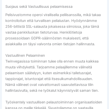
Suojaus sekä Vastuullisuus pelaamisessa
Pelisivustomme operoi virallisella pelilisanssilla, mikä takaa
kontrolloitun että turvallisen pelialustan. Hyödynnämme
256-bittistä SSL-salausta jokaisessa siirroissa, joka tämä
vastaa pankkiluokan tietoturvaa. Henkilötietoja
prosessoidaan GDPR-säännösten mukaisesti, että
asiakkailla on täysi valvonta omien tietojen hallinnasta.
Vastuullinen Pelaaminen
Twinvegasissa toiminnan tulee olla ennen muuta kaikkea
muuta viihdykettä. Tarjoamme pelaajillemme välineitä
pelaamisen säätelyyn, kuten esimerkiksi talletusrajat,
tappiorajat, istuntorajat että itsesulkumahdollisuuden.
Nämä välineet ovat vaivattomasti saavutettavissa tilin
hallintasivulta, sekä ne työkalut käynnistyvät saman tien.
Työskentely vastuullisen pelaustoiminnan organisaatioiden
kanssa on meille tärkeää. Sivustollamme on saatavilla