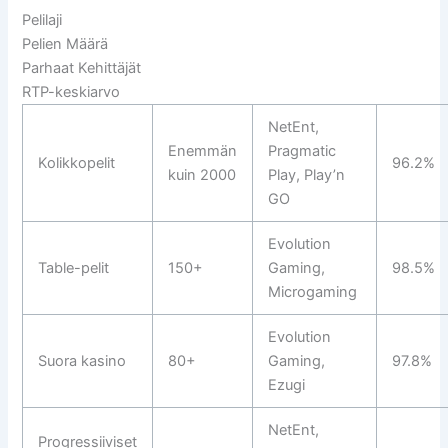
Pelilaji
Pelien Määrä
Parhaat Kehittäjät
RTP-keskiarvo
NetEnt,
Enemmän
Pragmatic
Kolikkopelit
96.2%
kuin 2000
Play, Play’n
GO
Evolution
Table-pelit
150+
Gaming,
98.5%
Microgaming
Evolution
Suora kasino
80+
Gaming,
97.8%
Ezugi
NetEnt,
Progressiiviset