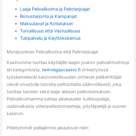
Laaja Pelivalikoima ja Pelintarjoajat
Bonustarjonta ja Kampanjat
Maksutavat ja Kotiutukset
Turvallisuus että Vastuullisuus
Tukipalvelu ja Käyttökokemus
Monipuolinen Pelivalikoima että Pelintarjoajat
Kasinomme tuottaa käyttäjille laajan joukon pelivaihtoehtoja
eri kategorioista.
twinvegascasino.fi
yhteistyössä
työskentelevät kasinoteollisuuden johtavat pelikehittäjät
vievät sivustolle tuoreita pelituotteita säännöllisesti, joka
tuottaa tuoreen sekä laaja-alaisen pelikokemuksen.
Pelivalikoimamme kattaa aikakauden kolikkopeleja,
uudenaikaisia videopeliautomaatteja, pöytäpelejä ja suoran
kasinon.
Pidetyimmät pelilajimme jakautuvat näin: