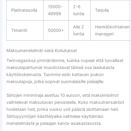
15000-
2-6
Platinatasolla
Tarjolla
49999
tuntia
Alle 2
Henkilökohtainen
Timantti
50000+
tuntia
manageri
Maksumenetelmät sekä Kotiutukset
Twinvegasissa ymmärrämme, kuinka nopeat että turvalliset
maksutapahtumat muodostavat tärkeä osa laadukasta
käyttökokemusta. Tuomme esiin kattavan joukon
maksutapoja, jotka sopivat suomalaisille pelaajille.
Siirtojen minimiraja asettuu 10 euroon, että maksimisiirrot
vaihtelevat maksutavan perusteella. Koko maksutransaktiot
hoidetaan heti, jonka vuoksi voit päästä aloittamaan heti.
Siirtopyyntöjen käsittelyaika vaihtelee käyttämäsi
menetelmästä ja pelaajan kanta-asiakastasosta.