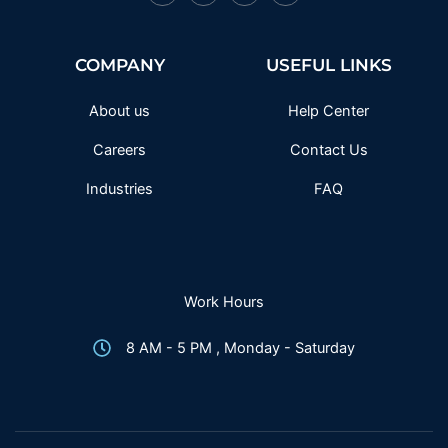
a
w
n
o
c
i
s
u
e
t
t
t
b
t
a
u
o
e
g
b
COMPANY
USEFUL LINKS
o
r
r
e
k
a
-
m
f
About us
Help Center
Careers
Contact Us
Industries
FAQ
Work Hours
8 AM - 5 PM , Monday - Saturday