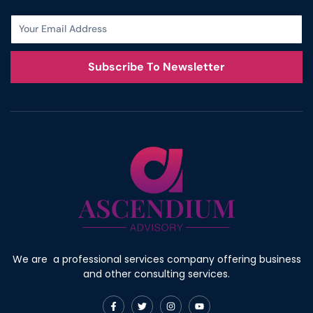
Subscribe To Newsletter
We are a professional services company offering business
and other consulting services.
F
T
I
Y