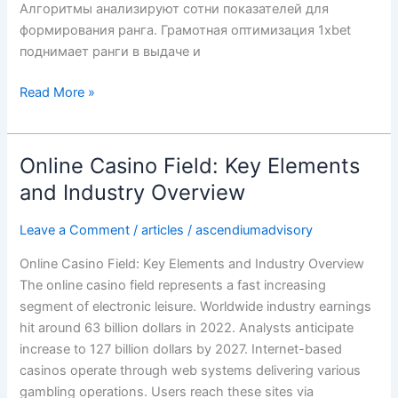
Алгоритмы анализируют сотни показателей для
формирования ранга. Грамотная оптимизация 1xbet
поднимает ранги в выдаче и
Read More »
Online Casino Field: Key Elements
Online
Casino
and Industry Overview
Field:
Key
Leave a Comment
/
articles
/
ascendiumadvisory
Elements
Online Casino Field: Key Elements and Industry Overview
and
The online casino field represents a fast increasing
Industry
segment of electronic leisure. Worldwide industry earnings
Overview
hit around 63 billion dollars in 2022. Analysts anticipate
increase to 127 billion dollars by 2027. Internet-based
casinos operate through web systems delivering various
gambling operations. Users reach these sites via