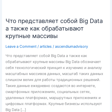
Что представляет собой Big Data
Что
представляет
а также как обрабатывают
собой
крупные массивы
Big
Data
Leave a Comment
/
articles
/
ascendiumadvisory
а
Что представляет собой Big Data а также как
также
обрабатывают крупные массивы Big Data обозначает
как
себя технологический принцип к изучению и анализу
обрабатывают
масштабных массивов данных, масштаб таких данных
крупные
слишком велик для работы традиционных решений.
массивы
Такие данные ежедневно создаются во интернете,
смартфонных приложениях, социальных сетях,
удаленных платформах, маршрутных приложениях и
цифровых платформах. Крупные бизнесы используют
Big Data […]