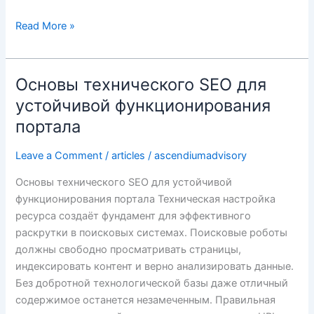
Read More »
Основы технического SEO для
Основы
технического
устойчивой функционирования
SEO
портала
для
устойчивой
Leave a Comment
/
articles
/
ascendiumadvisory
функционирования
Основы технического SEO для устойчивой
портала
функционирования портала Техническая настройка
ресурса создаёт фундамент для эффективного
раскрутки в поисковых системах. Поисковые роботы
должны свободно просматривать страницы,
индексировать контент и верно анализировать данные.
Без добротной технологической базы даже отличный
содержимое останется незамеченным. Правильная