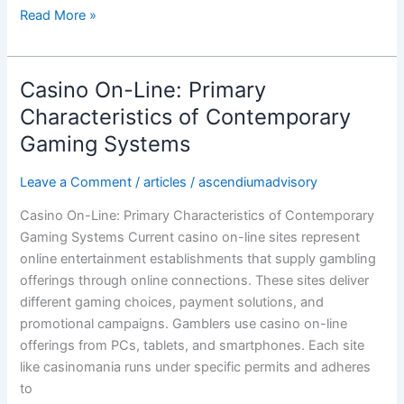
Read More »
Casino On-Line: Primary
Casino
On-
Characteristics of Contemporary
Line:
Gaming Systems
Primary
Characteristics
Leave a Comment
/
articles
/
ascendiumadvisory
of
Casino On-Line: Primary Characteristics of Contemporary
Contemporary
Gaming Systems Current casino on-line sites represent
Gaming
online entertainment establishments that supply gambling
Systems
offerings through online connections. These sites deliver
different gaming choices, payment solutions, and
promotional campaigns. Gamblers use casino on-line
offerings from PCs, tablets, and smartphones. Each site
like casinomania runs under specific permits and adheres
to