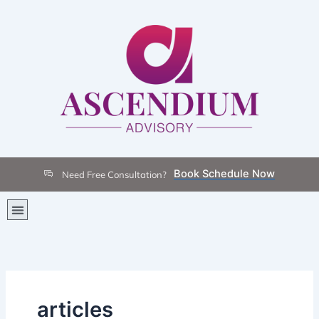
Skip
to
content
Book Schedule Now
Need Free Consultation?
Menu
articles