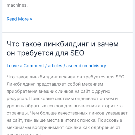
machines,
Read More »
Что такое линкбилдинг и зачем
Что
такое
он требуется для SEO
линкбилдинг
и
Leave a Comment
/
articles
/
ascendiumadvisory
зачем
Что такое линкбилдинг и зачем он требуется для SEO
он
Линкбилдинг представляет собой механизм
требуется
приобретения внешних линков на сайт с других
для
ресурсов. Поисковые системы оценивают объём и
SEO
уровень обратных ссылок для выявления авторитета
страницы. Чем больше качественных линков указывает
на сайт, тем выше места в итогах поиска. Поисковые
механизмы воспринимают ссылки как одобрения от
одного портала