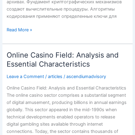
архивах. Фундамент криптографических механизмов
создают вычислительные процедуры. Алгоритмы
кодирования применяют определенные ключи для
Read More »
Online Casino Field: Analysis and
Online
Casino
Essential Characteristics
Field:
Analysis
Leave a Comment
/
articles
/
ascendiumadvisory
and
Online Casino Field: Analysis and Essential Characteristics
Essential
The online casino sector comprises a substantial segment
Characteristics
of digital amusement, producing billions in annual earnings
globally. This sector appeared in the mid-1990s when
technical developments enabled operators to release
digital gambling sites available through internet
connections. Today, the sector contains thousands of