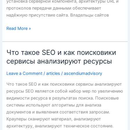
установка серверной компонента, архитектуры URL и
протоколов передачи данными обеспечивает
надёжную присутствие сайта. Владельцы сайтов
Read More »
Что такое SEO и как поисковики
Что
такое
сервисы анализируют ресурсы
SEO
и
Leave a Comment
/
articles
/
ascendiumadvisory
как
Что такое SEO и как поисковики сервисы анализируют
поисковики
ресурсы SEO является собой набор мер по увеличению
сервисы
видимости ресурса в результатах поиска. Поисковые
анализируют
системы используют алгоритмы для анализа
ресурсы
документов и выявления соответствия запросам.
Краулеры сканируют материал, анализируют
архитектуру, анализируют техническое состояние.