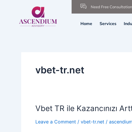
Skip
Need Free Consultatio
to
content
Home
Services
Indu
vbet-tr.net
Vbet TR ile Kazancınızı Artt
Vbet
TR
Leave a Comment
/
vbet-tr.net
/
ascendium
ile
Kazancınızı