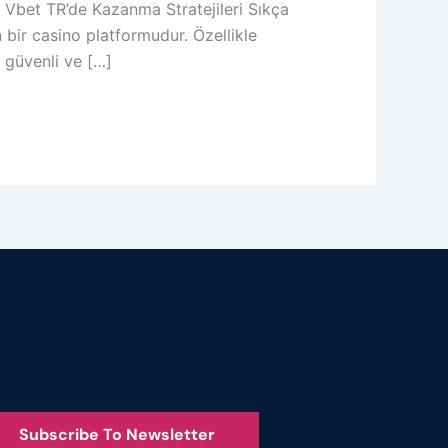
ı Vbet TR’de Kazanma Stratejileri Sıkça
 bir casino platformudur. Özellikle
ı güvenli ve […]
Subscribe To Newsletter