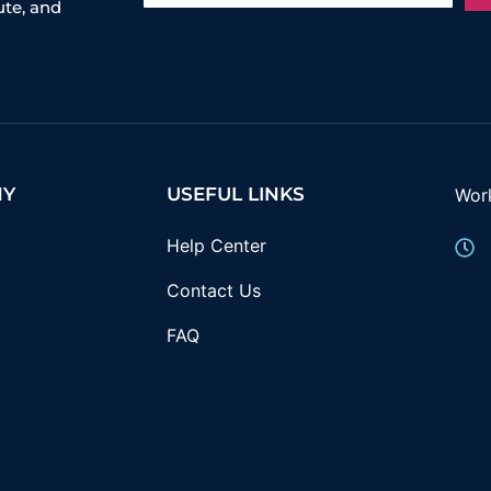
ute, and
NY
USEFUL LINKS
Wor
Help Center
Contact Us
FAQ