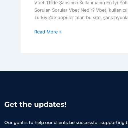
Vbet TR’de Şansınızı Kullanmanın En İyi Yol
Arttırmanın
Sorulan Sorular Vbet Nedir? Vbet, kullanıcı
Yolları
Türkiye’de popüler olan bu site, şans oyunla
Read More »
Get the updates!
Our goal is to help our clients be successful, supporting