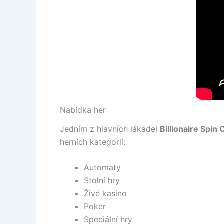
Nabídka her
Jedním z hlavních lákadel
Billionaire Spin
herních kategorií:
Automaty
Stolní hry
Živé kasino
Poker
Speciální hry