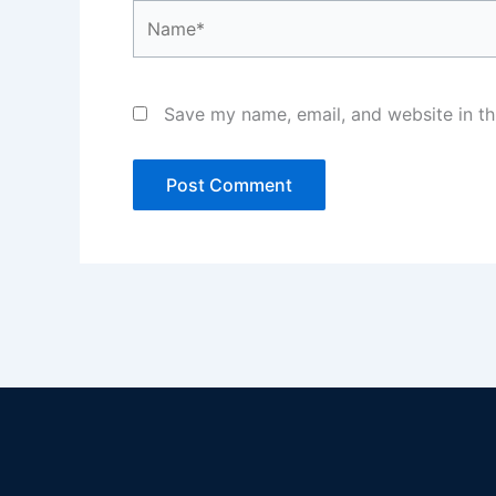
Name*
Save my name, email, and website in th