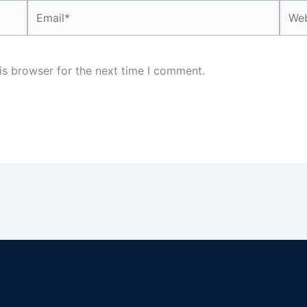
Email*
Webs
is browser for the next time I comment.