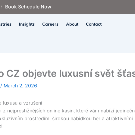
Book Schedule Now
n?
stries
Insights
Careers
About
Contact
no CZ objevte luxusní svět šť
y
/
March 2, 2026
a luxusu a vzrušení
m z nejprestižnějších online kasin, které vám nabízí jedineč
xkluzivním prostředím, širokou nabídkou her a atraktivními 
!