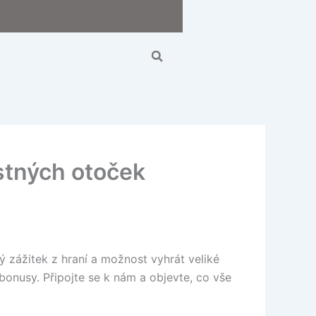
Search
astných otoček
ný zážitek z hraní a možnost vyhrát veliké
bonusy. Připojte se k nám a objevte, co vše