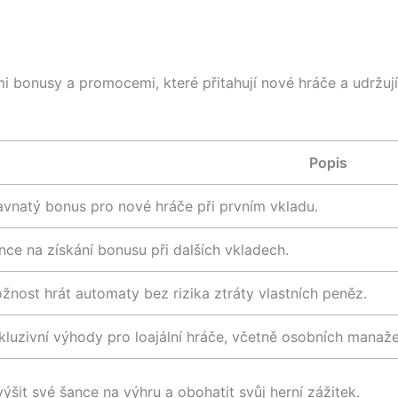
i bonusy a promocemi, které přitahují nové hráče a udržují 
Popis
avnatý bonus pro nové hráče při prvním vkladu.
nce na získání bonusu při dalších vkladech.
žnost hrát automaty bez rizika ztráty vlastních peněz.
kluzivní výhody pro loajální hráče, včetně osobních manažer
výšit své šance na výhru a obohatit svůj herní zážitek.