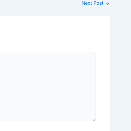
Next Post
→