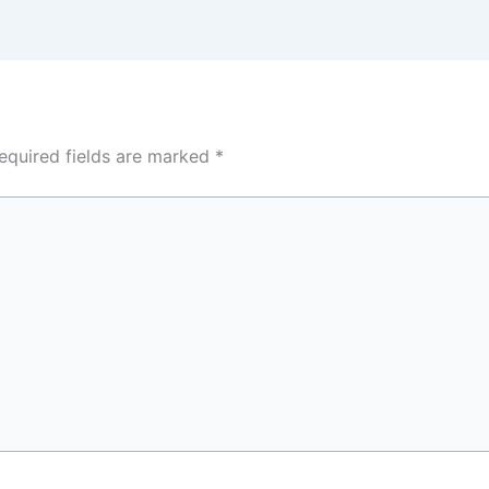
equired fields are marked
*