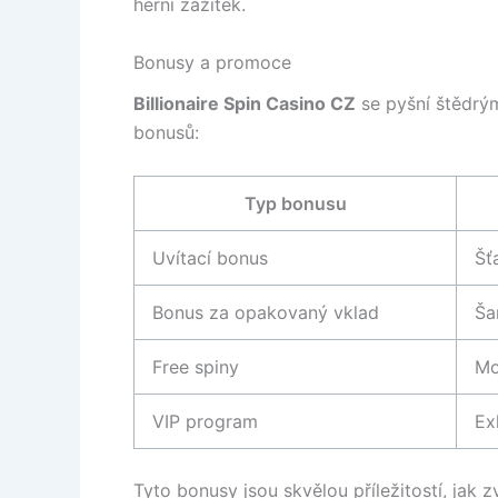
herní zážitek.
Bonusy a promoce
Billionaire Spin Casino CZ
se pyšní štědrým
bonusů:
Typ bonusu
Uvítací bonus
Šť
Bonus za opakovaný vklad
Ša
Free spiny
Mo
VIP program
Ex
Tyto bonusy jsou skvělou příležitostí, jak z