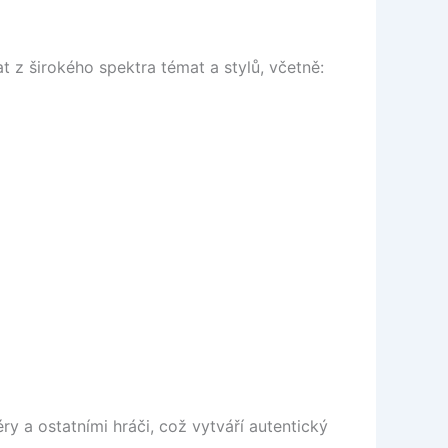
at z širokého spektra témat a stylů, včetně:
ry a ostatními hráči, což vytváří autentický