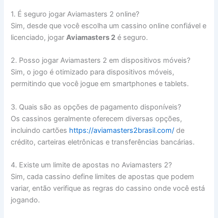
1. É seguro jogar Aviamasters 2 online?
Sim, desde que você escolha um cassino online confiável e
licenciado, jogar
Aviamasters 2
é seguro.
2. Posso jogar Aviamasters 2 em dispositivos móveis?
Sim, o jogo é otimizado para dispositivos móveis,
permitindo que você jogue em smartphones e tablets.
3. Quais são as opções de pagamento disponíveis?
Os cassinos geralmente oferecem diversas opções,
incluindo cartões
https://aviamasters2brasil.com/
de
crédito, carteiras eletrônicas e transferências bancárias.
4. Existe um limite de apostas no Aviamasters 2?
Sim, cada cassino define limites de apostas que podem
variar, então verifique as regras do cassino onde você está
jogando.