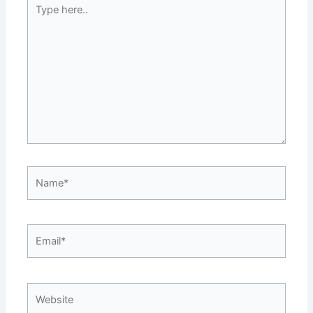
Type
here..
Name*
Email*
Website