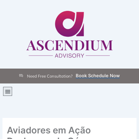
Skip
to
content
Book Schedule Now
Need Free Consultation?
Menu
Aviadores em Ação