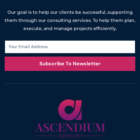
Our goal is to help our clients be successful, supporting
them through our consulting services. To help them plan,
execute, and manage projects efficiently.
Subscribe To Newsletter