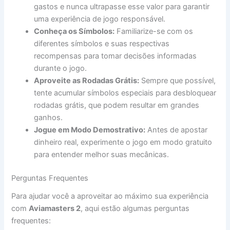
gastos e nunca ultrapasse esse valor para garantir
uma experiência de jogo responsável.
Conheça os Símbolos:
Familiarize-se com os
diferentes símbolos e suas respectivas
recompensas para tomar decisões informadas
durante o jogo.
Aproveite as Rodadas Grátis:
Sempre que possível,
tente acumular símbolos especiais para desbloquear
rodadas grátis, que podem resultar em grandes
ganhos.
Jogue em Modo Demostrativo:
Antes de apostar
dinheiro real, experimente o jogo em modo gratuito
para entender melhor suas mecânicas.
Perguntas Frequentes
Para ajudar você a aproveitar ao máximo sua experiência
com
Aviamasters 2
, aqui estão algumas perguntas
frequentes: