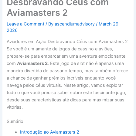
Desbravando Céus com
Aviamasters 2
Leave a Comment
/ By
ascendiumadvisory
/
March 29,
2026
Aviadores em Ação Desbravando Céus com Aviamasters 2
Se você é um amante de jogos de cassino e aviões,
prepare-se para embarcar em uma aventura emocionante
com
Aviamasters 2
. Este jogo de slot não é apenas uma
maneira divertida de passar o tempo, mas também oferece
a chance de ganhar prêmios incríveis enquanto você
navega pelos céus virtuais. Neste artigo, vamos explorar
tudo o que você precisa saber sobre este fascinante jogo,
desde suas características até dicas para maximizar suas
vitórias.
Sumário
Introdução ao Aviamasters 2