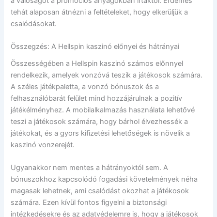
a valóságot a promóciós anyagokban írtaktól. Érdemes
tehát alaposan átnézni a feltételeket, hogy elkerüljük a
csalódásokat.
Összegzés: A Hellspin kaszinó előnyei és hátrányai
Összességében a Hellspin kaszinó számos előnnyel
rendelkezik, amelyek vonzóvá teszik a játékosok számára.
A széles játékpaletta, a vonzó bónuszok és a
felhasználóbarát felület mind hozzájárulnak a pozitív
játékélményhez. A mobilalkalmazás használata lehetővé
teszi a játékosok számára, hogy bárhol élvezhessék a
játékokat, és a gyors kifizetési lehetőségek is növelik a
kaszinó vonzerejét.
Ugyanakkor nem mentes a hátrányoktól sem. A
bónuszokhoz kapcsolódó fogadási követelmények néha
magasak lehetnek, ami csalódást okozhat a játékosok
számára. Ezen kívül fontos figyelni a biztonsági
intézkedésekre és az adatvédelemre is, hogy a játékosok