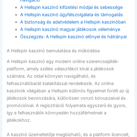
navigáció
A Hellspin kaszinó kifizetési módjai és sebessége
A Hellspin kaszinó ügyfélszolgálata és támogatás
A biztonság és adatvédelem a Hellspin kaszinóban
A Hellspin kaszinó magyar játékosok véleménye
Összegzés: A Hellspin kaszinó előnyei és hátrányai
A Hellspin kaszinó bemutatása és működése
A Hellspin kaszinó egy modern online szerencsejáték-
platform, amely széles választékot kínál a játékosok
számára. Az oldal könnyen navigálható, és
felhasználóbarát kialakítással rendelkezik. Az online
kaszinók világában a Hellspin különös figyelmet fordít az új
játékosok bevonzására, különösen vonzó bónuszaival és
promócióival. A regisztráció folyamata egyszerű és gyors,
így a felhasználók könnyedén hozzáférhetnek a
játékokhoz.
A kaszinó üzemeltetője megbízható, és a platform licencelt,