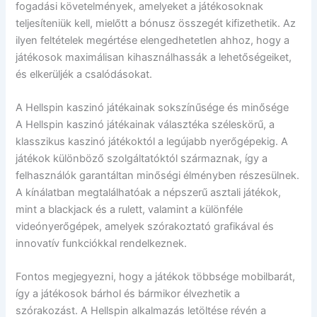
fogadási követelmények, amelyeket a játékosoknak
teljesíteniük kell, mielőtt a bónusz összegét kifizethetik. Az
ilyen feltételek megértése elengedhetetlen ahhoz, hogy a
játékosok maximálisan kihasználhassák a lehetőségeiket,
és elkerüljék a csalódásokat.
A Hellspin kaszinó játékainak sokszínűsége és minősége
A Hellspin kaszinó játékainak választéka széleskörű, a
klasszikus kaszinó játékoktól a legújabb nyerőgépekig. A
játékok különböző szolgáltatóktól származnak, így a
felhasználók garantáltan minőségi élményben részesülnek.
A kínálatban megtalálhatóak a népszerű asztali játékok,
mint a blackjack és a rulett, valamint a különféle
videónyerőgépek, amelyek szórakoztató grafikával és
innovatív funkciókkal rendelkeznek.
Fontos megjegyezni, hogy a játékok többsége mobilbarát,
így a játékosok bárhol és bármikor élvezhetik a
szórakozást. A Hellspin alkalmazás letöltése révén a