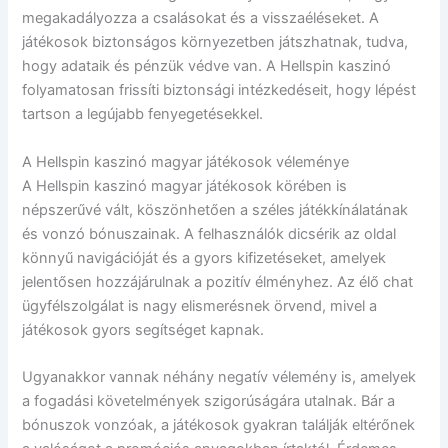
megakadályozza a csalásokat és a visszaéléseket. A
játékosok biztonságos környezetben játszhatnak, tudva,
hogy adataik és pénzük védve van. A Hellspin kaszinó
folyamatosan frissíti biztonsági intézkedéseit, hogy lépést
tartson a legújabb fenyegetésekkel.
A Hellspin kaszinó magyar játékosok véleménye
A Hellspin kaszinó magyar játékosok körében is
népszerűvé vált, köszönhetően a széles játékkínálatának
és vonzó bónuszainak. A felhasználók dicsérik az oldal
könnyű navigációját és a gyors kifizetéseket, amelyek
jelentősen hozzájárulnak a pozitív élményhez. Az élő chat
ügyfélszolgálat is nagy elismerésnek örvend, mivel a
játékosok gyors segítséget kapnak.
Ugyanakkor vannak néhány negatív vélemény is, amelyek
a fogadási követelmények szigorúságára utalnak. Bár a
bónuszok vonzóak, a játékosok gyakran találják eltérőnek